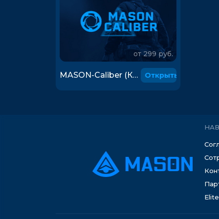
от 299 руб.
MASON-Caliber (Калибр)
Открыть
НА
Сог
Сот
Кон
Пар
Elit