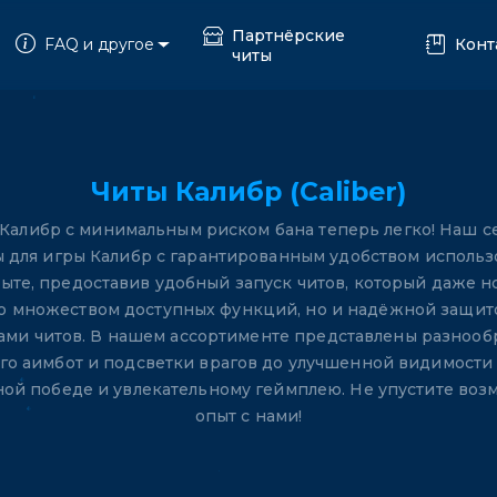
Партнёрские
FAQ и другое
Конт
читы
Читы Калибр (Caliber)
 Калибр с минимальным риском бана теперь легко! Наш с
ты для игры Калибр с гарантированным удобством исполь
ыте, предоставив удобный запуск читов, который даже н
ько множеством доступных функций, но и надёжной защи
ми читов. В нашем ассортименте представлены разнооб
нго аимбот и подсветки врагов до улучшенной видимости 
нной победе и увлекательному геймплею. Не упустите воз
опыт с нами!