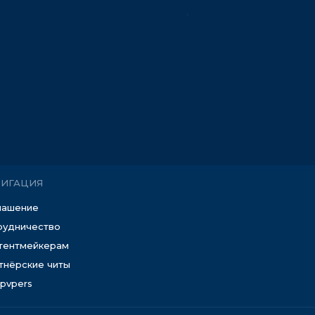
ВИГАЦИЯ
лашение
рудничество
тентмейкерам
тнёрские читы
epvpers