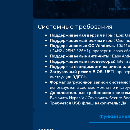
Системные требования
Поддерживаемая версия игры:
Epic G
Поддерживаемый режим игры:
Оконны
Поддерживаемые ОС W indows :
10&11x6
/
24H2 / 25H2 / 26H1
),
проверить свою сб
Поддерживаемые анти-читы:
Easy Anti
Поддерживаемые процессоры:
Intel и
Поддержка невидимости на видео или
Загрузочный режим BIOS:
UEFI, провер
инструкции
ЗДЕСЬ
Формат загрузочной записи системног
используется в системе можно по инстр
Дополнительные требования к систем
Включить Hyper-V / Отключить Secure Boo
Требуется
USB
флеш
накопитель:
Да
Функциона