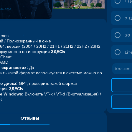
1 Д
7 
30
ames
й / Полноэкранный в окне
4, версии (2004 / 20H2 / 21H1 / 21H2 / 22H2 / 23H2
орку можно по инструкции
ЗДЕСЬ
Lif
-Cheat
 AMD
 скриншотах:
Да
Кол-во:
ить какой формат используется в системе можно по
о диска:
GPT, проверить какой формат
укции
ЗДЕСЬ
е Windows:
Включить VT-x / VT-d (Виртуализация) /
t
л
Отзывы