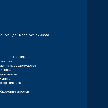
дующую цель в радиусе аимбота
та на противнике
тивника
ротивник перезаряжается
тивника
противника
ивника
до противника
тображения игроков