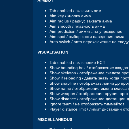
AIMBOT
Tab enabled / включить аим
Aim key / кнопка аима
Aim radius / радиус захвата аима
Aim smooth / плавность аима
Aim prediction / аимить на упреждение
Aim spot / выбор кости наведения аима
Auto switch / авто переключение на сле
VISUALISATION
Tab enabled / включение ЕСП
Show bounding box / отображение квадра
Show skeleton / отображение скелета про
Show if reloading / давать знать когда п
Show snapline / отображать линии до про
Show name / отображение имени класса 
Show weapon / отображение оружия прот
Show distance / отображение дистанции 
Ignore team / не отображать тиммейтов
Player distance limit / лимит дистанции о
MISCELLANEOUS