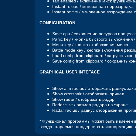
Tab enabled / включение миск функциона
Instant reload / мгновенная перезарядка
Instant revive / мгновенное возрождение 
CONFIGURATION
Save cpu / сохранение ресурсов процесс
Panic key / кнопка быстрого выключения 
Menu key / кнопка отображения меню
Battle mode key / кнопка включения режи
Load config from clipboard / загрузить к
Save config from clipboard / сохранить к
GRAPHICAL USER INTEFACE
Show aim radius / отображать радиус зах
Show crosshair / отображать прицел
Show radar / отображать радар
Radar size / размер радара на экране
Radar radius / радиус отображения прот
* Функционал программы может быть изменен в
всегда стараемся поддерживать информацию в