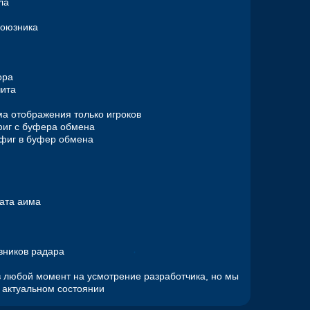
ла
союзника
ора
чита
ма отображения только игроков
онфиг с буфера обмена
онфиг в буфер обмена
вата аима
ивников радара
 любой момент на усмотрение разработчика, но мы
 актуальном состоянии