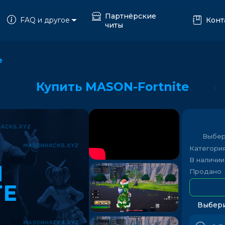
Партнёрские
FAQ и другое
Конт
читы
e
Купить MASON-Fortnite
Выбер
Категори
В наличии
Продано
Выбери